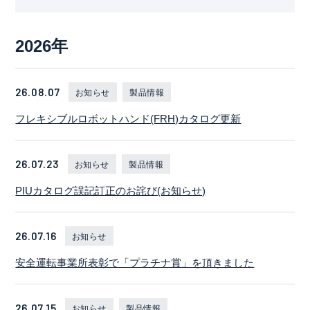
動画一覧
2026年
生産終了・後継機種
取扱店
26.08.07
お知らせ
製品情報
フレキシブルロボットハンド(FRH)カタログ更新
Language
お問合わせ
26.07.23
お知らせ
製品情報
トピックス
PIUカタログ誤記訂正のお詫び(お知らせ)
プライバシーポリシー
26.07.16
お知らせ
安全運転事業所表彰で「プラチナ賞」を頂きました
26.07.15
お知らせ
製品情報