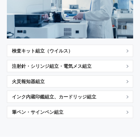
動画一覧
生産終了・後継機種
取扱店
検査キット組立（ウイルス）
Language
お問合わせ
注射針・シリンジ組立・電気メス組立
火災報知器組立
トピックス
プライバシーポリシー
インク内蔵印鑑組立、カードリッジ組立
筆ペン・サインペン組立