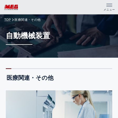
メニュー
TOP
医療関連・その他
トップ
自動機械装置
製品・サポート
企業情報
採用情報
医療関連・その他
資料請求
PDFカタログ
CADデータ