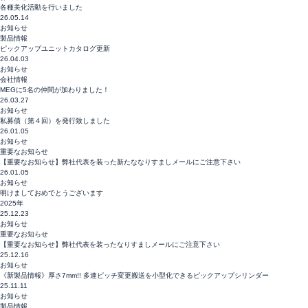
各種美化活動を行いました
26.05.14
お知らせ
製品情報
ピックアップユニットカタログ更新
26.04.03
お知らせ
会社情報
MEGに5名の仲間が加わりました！
26.03.27
お知らせ
私募債（第４回）を発行致しました
26.01.05
お知らせ
重要なお知らせ
【重要なお知らせ】弊社代表を装った新たななりすましメールにご注意下さい
26.01.05
お知らせ
明けましておめでとうございます
2025年
25.12.23
お知らせ
重要なお知らせ
【重要なお知らせ】弊社代表を装ったなりすましメールにご注意下さい
25.12.16
お知らせ
《新製品情報》厚さ7mm!! 多連ピッチ変更搬送を小型化できるピックアップシリンダー
25.11.11
お知らせ
製品情報