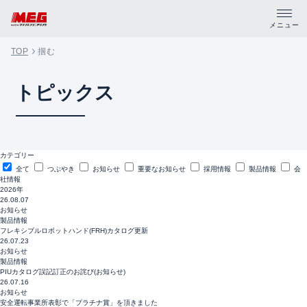
メニュー
TOP
掴む
トップ
トピックス
製品・サポート
企業情報
カテゴリー
採用情報
全て
つぶやき
お知らせ
重要なお知らせ
採用情報
製品情報
会
社情報
2026年
26.08.07
資料請求
お知らせ
製品情報
フレキシブルロボットハンド(FRH)カタログ更新
PDFカタログ
26.07.23
お知らせ
製品情報
PIUカタログ誤記訂正のお詫び(お知らせ)
CADデータ
26.07.16
お知らせ
安全運転事業所表彰で「プラチナ賞」を頂きました