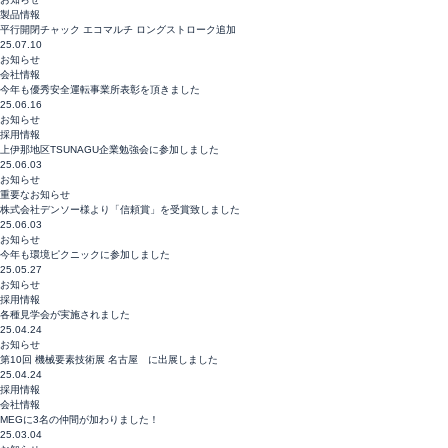
製品情報
平行開閉チャック エコマルチ ロングストローク追加
25.07.10
お知らせ
会社情報
今年も優秀安全運転事業所表彰を頂きました
25.06.16
お知らせ
採用情報
上伊那地区TSUNAGU企業勉強会に参加しました
25.06.03
お知らせ
重要なお知らせ
株式会社デンソー様より「信頼賞」を受賞致しました
25.06.03
お知らせ
今年も環境ピクニックに参加しました
25.05.27
お知らせ
採用情報
各種見学会が実施されました
25.04.24
お知らせ
第10回 機械要素技術展 名古屋 に出展しました
25.04.24
採用情報
会社情報
MEGに3名の仲間が加わりました！
25.03.04