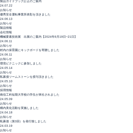
製品ガイドブック訂正のご案内
24.07.22
お知らせ
優秀安全運転事業所表彰を頂きました
24.06.13
お知らせ
製品情報
会社情報
機械要素技術展 出展のご案内【2024年6月19日~21日】
24.06.11
お知らせ
村内の保育園にキックボードを寄贈しました
24.06.11
お知らせ
環境ピクニックに参加しました
24.05.14
お知らせ
私募債ツームストーンを授与頂きました
24.05.10
お知らせ
採用情報
南信工科短期大学校の学生が来社されました
24.05.09
お知らせ
構内美化活動を実施しました
24.04.18
お知らせ
私募債（第3回）を発行致しました
24.03.19
お知らせ