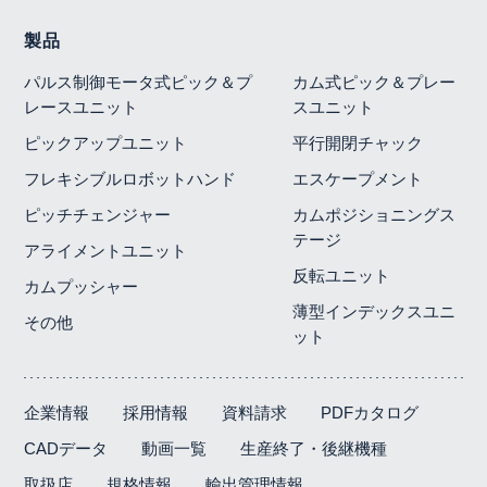
製品
パルス制御モータ式ピック＆プ
カム式ピック＆プレー
レースユニット
スユニット
ピックアップユニット
平行開閉チャック
フレキシブルロボットハンド
エスケープメント
ピッチチェンジャー
カムポジショニングス
テージ
アライメントユニット
反転ユニット
カムプッシャー
薄型インデックスユニ
その他
ット
企業情報
採用情報
資料請求
PDFカタログ
CADデータ
動画一覧
生産終了・後継機種
取扱店
規格情報
輸出管理情報