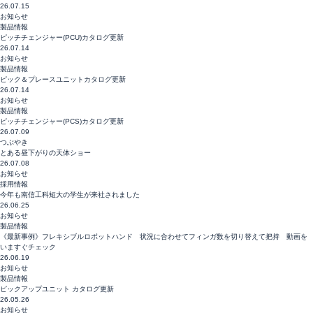
26.07.15
動画一覧
お知らせ
製品情報
ピッチチェンジャー(PCU)カタログ更新
生産終了・後継機種
26.07.14
お知らせ
製品情報
ピック＆プレースユニットカタログ更新
取扱店
26.07.14
お知らせ
製品情報
ピッチチェンジャー(PCS)カタログ更新
26.07.09
Language
お問合わせ
つぶやき
とある昼下がりの天体ショー
26.07.08
お知らせ
トピックス
採用情報
今年も南信工科短大の学生が来社されました
26.06.25
プライバシーポリシー
お知らせ
製品情報
《最新事例》フレキシブルロボットハンド 状況に合わせてフィンガ数を切り替えて把持 動画を
いますぐチェック
26.06.19
お知らせ
製品情報
ピックアップユニット カタログ更新
26.05.26
お知らせ