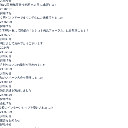
お知らせ
第10回 機械要素技術展 名古屋 に出展します
25.02.21
採用情報
０円バスツアーで多くの学生にご来社頂きました
25.02.20
採用情報
2/25駒ケ根にて開催の「おシゴト発見フォーラム」に参加致します！
25.01.07
お知らせ
明けましておめでとうございます
2024年
24.12.24
お知らせ
採用情報
月刊かみいなの撮影が行われました
24.10.29
お知らせ
秋のスポーツ大会を開催しました
24.09.12
お知らせ
防災訓練を実施しました
24.08.26
採用情報
会社情報
3校のインターンシップを受け入れました
24.07.29
お知らせ
重要なお知らせ
製品情報