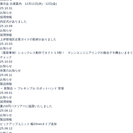
展示会 出展案内 12月11日(木)・12日(金)
25.10.31
お知らせ
採用情報
内定式がありました
25.10.09
お知らせ
採用情報
上伊那地区企業ガイドの取材がありました
25.10.03
お知らせ
《最新事例》ショックレス動作でタクト 1.5秒！ マシンエンジニアリングの複合デモ機をいますぐ
チェック
25.10.02
お知らせ
休業のお知らせ
25.09.11
お知らせ
製品情報
＜ 新製品 ＞ フレキシブル ロボットハンド 登場
25.09.01
お知らせ
採用情報
夏の0円バスツアーに協賛いたしました
25.08.12
お知らせ
製品情報
ピックアップユニット 幅20mmタイプ追加
25.08.12
お知らせ