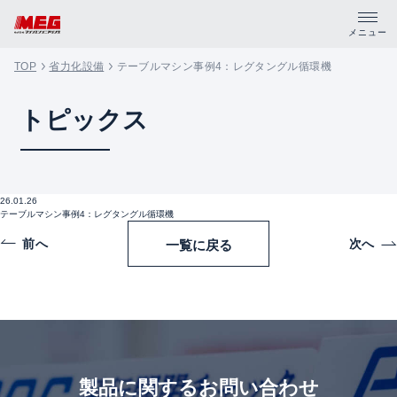
メニュー
TOP
省力化設備
テーブルマシン事例4：レグタングル循環機
トップ
トピックス
製品・サポート
企業情報
26.01.26
テーブルマシン事例4：レグタングル循環機
採用情報
前へ
次へ
一覧に戻る
資料請求
PDFカタログ
CADデータ
製品に関するお問い合わせ