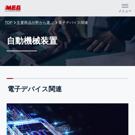
メニュー
TOP
主要商品分野から選ぶ
電子デバイス関連
トップ
自動機械装置
製品・サポート
企業情報
採用情報
電子デバイス関連
資料請求
PDFカタログ
CADデータ