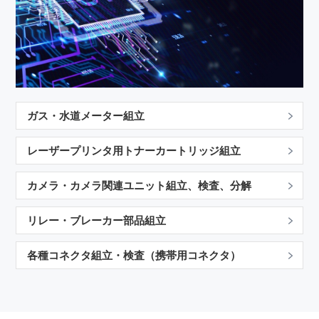
動画一覧
生産終了・後継機種
取扱店
ガス・水道メーター組立
Language
お問合わせ
レーザープリンタ用トナーカートリッジ組立
カメラ・カメラ関連ユニット組立、検査、分解
トピックス
プライバシーポリシー
リレー・ブレーカー部品組立
各種コネクタ組立・検査（携帯用コネクタ）