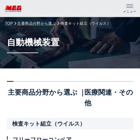
メニュー
TOP
主要商品分野から選ぶ
検査キット組立（ウイルス）
トップ
自動機械装置
製品・サポート
企業情報
採用情報
主要商品分野から選ぶ
医療関連・その
資料請求
他
PDFカタログ
検査キット組立（ウイルス）
CADデータ
フリーフローコンベア