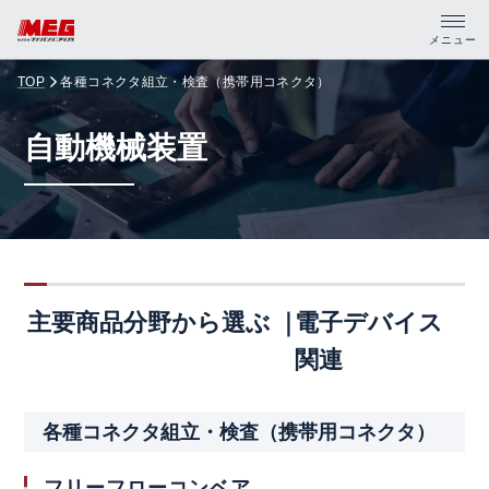
メニュー
TOP
各種コネクタ組立・検査（携帯用コネクタ）
トップ
自動機械装置
製品・サポート
企業情報
採用情報
主要商品分野から選ぶ
電子デバイス
資料請求
関連
PDFカタログ
各種コネクタ組立・検査（携帯用コネクタ）
CADデータ
フリーフローコンベア