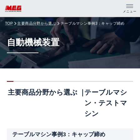
メニュー
TOP
主要商品分野から選ぶ
テーブルマシン事例3：キャップ締め
トップ
自動機械装置
製品・サポート
企業情報
採用情報
主要商品分野から選ぶ
テーブルマシ
資料請求
ン・テストマ
PDFカタログ
シン
CADデータ
テーブルマシン事例3：キャップ締め